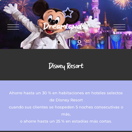
Disney Resort
Ahorre hasta un 30 % en habitaciones en hoteles selectos
de Disney Resort
cuando sus clientes se hospeden 5 noches consecutivas o
más,
o ahorre hasta un 25 % en estadías más cortas.