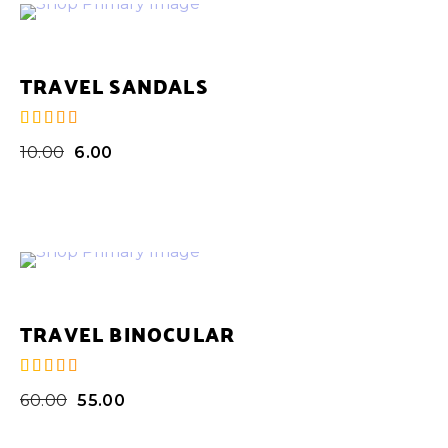
TRAVEL SANDALS
de 5
10.00
6.00
TRAVEL BINOCULAR
de 5
60.00
55.00