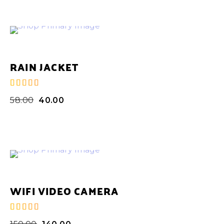
RAIN JACKET
de 5
58.00
40.00
WIFI VIDEO CAMERA
de 5
150.00
140.00